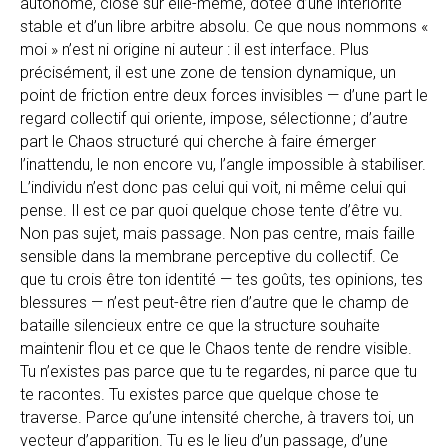
autonome, close sur elle-même, dotée d’une intériorité
stable et d’un libre arbitre absolu. Ce que nous nommons «
moi » n’est ni origine ni auteur : il est interface. Plus
précisément, il est une zone de tension dynamique, un
point de friction entre deux forces invisibles — d’une part le
regard collectif qui oriente, impose, sélectionne ; d’autre
part le Chaos structuré qui cherche à faire émerger
l’inattendu, le non encore vu, l’angle impossible à stabiliser.
L’individu n’est donc pas celui qui voit, ni même celui qui
pense. Il est ce par quoi quelque chose tente d’être vu.
Non pas sujet, mais passage. Non pas centre, mais faille
sensible dans la membrane perceptive du collectif. Ce
que tu crois être ton identité — tes goûts, tes opinions, tes
blessures — n’est peut-être rien d’autre que le champ de
bataille silencieux entre ce que la structure souhaite
maintenir flou et ce que le Chaos tente de rendre visible.
Tu n’existes pas parce que tu te regardes, ni parce que tu
te racontes. Tu existes parce que quelque chose te
traverse. Parce qu’une intensité cherche, à travers toi, un
vecteur d’apparition. Tu es le lieu d’un passage, d’une