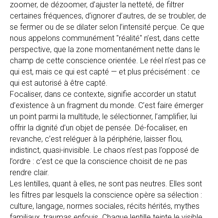
zoomer, de dézoomer, d’ajuster la netteté, de filtrer
certaines fréquences, d’ignorer d’autres, de se troubler, de
se fermer ou de se dilater selon l’intensité perçue. Ce que
nous appelons communément "réalité" n’est, dans cette
perspective, que la zone momentanément nette dans le
champ de cette conscience orientée. Le réel n’est pas ce
qui est, mais ce qui est capté — et plus précisément : ce
qui est autorisé à être capté.
Focaliser, dans ce contexte, signifie accorder un statut
d’existence à un fragment du monde. C’est faire émerger
un point parmi la multitude, le sélectionner, l’amplifier, lui
offrir la dignité d’un objet de pensée. Dé-focaliser, en
revanche, c’est reléguer à la périphérie, laisser flou,
indistinct, quasi-invisible. Le chaos n’est pas l’opposé de
l’ordre : c’est ce que la conscience choisit de ne pas
rendre clair.
Les lentilles, quant à elles, ne sont pas neutres. Elles sont
les filtres par lesquels la conscience opère sa sélection :
culture, langage, normes sociales, récits hérités, mythes
familiaux, traumas enfouis. Chaque lentille teinte le visible