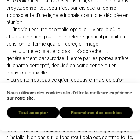
– Le collectif voit à travers vous. Oui, vous. Ce que vous
croyez penser tout seul n’est parfois que la reprise
inconsciente d’une ligne éditoriale cosmique décidée en
réunion.
– L’individu est une anomalie optique. Il vibre là où la
structure ne tient plus. On le célèbre quand il produit du
sens, on l’enferme quand il dérègle l’image.
– Le futur ne vous attend pas : il s’approche. Et
généralement, par surprise. Il entre par les portes arrière
du champ perceptif, déguisé en coïncidence ou en
mauvaise nouvelle.
– La vérité n’est pas ce qu’on découvre, mais ce qu’on
tolère de regarder assez longtemps sans cligner des
Nous utilisons des cookies afin d’offrir la meilleure expérience
yeux.
sur notre site.
Il convient ici de marquer une pause.
Car à ce stade, le lecteur sérieux — celui qui a surligné
Tout accepter
Paramètres des cookies
avec enthousiasme, pris des notes marginales et hoché la
tête trois fois par paragraphe — commence à ressentir un
certain malaise. Quelque chose cloche. Une gêne légère
s’installe. Non pas sur le fond (tout cela est, somme toute,