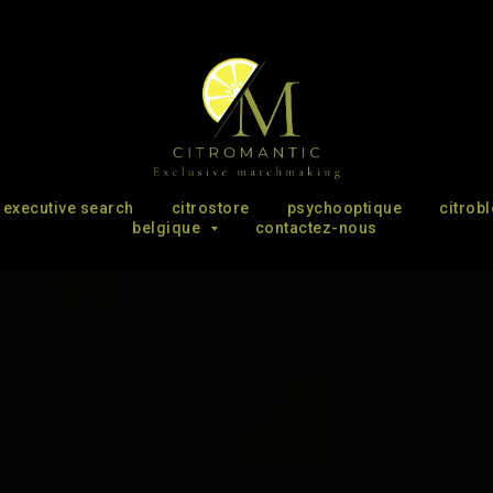
executive search
citrostore
psychooptique
citrob
belgique
contactez-nous