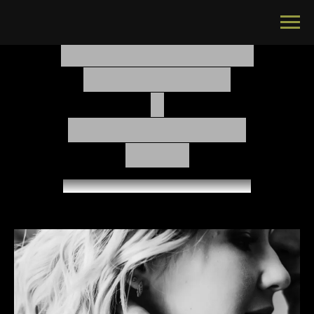
Agence de Rencontre
Haut de Gamme
&
Conseil Matrimonial
à Liège
Des Rencontres Sérieuses et Sincères