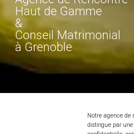
Haut de Gamme
&
Conseil Matrimonial
à Grenoble
Notre agence de 
distingue par une