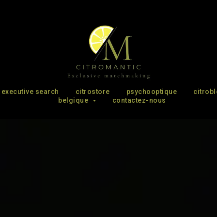
executive search
citrostore
psychooptique
citrob
belgique
contactez-nous