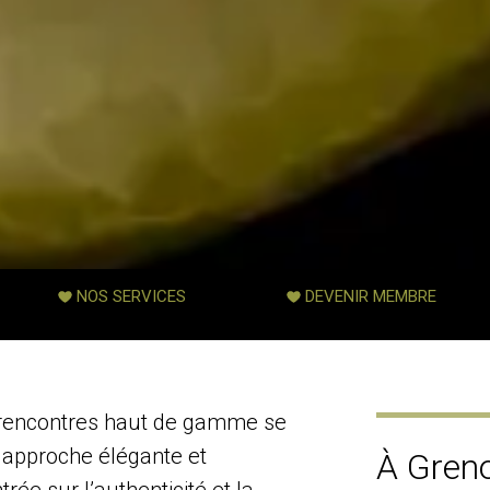
NOS SERVICES
DEVENIR MEMBRE
rencontres haut de gamme se
 approche élégante et
À Greno