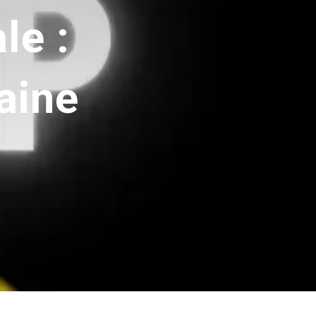
le :
aine