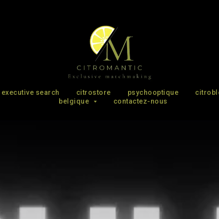
executive search
citrostore
psychooptique
citrob
belgique
contactez-nous