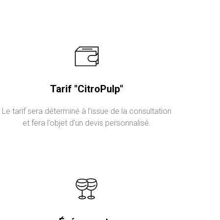
Tarif "CitroPulp"
Le tarif sera déterminé à l’issue de la consultation
et fera l’objet d’un devis personnalisé.