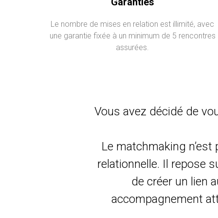
Garanties
Le nombre de mises en relation est illimité, avec
une garantie fixée à un minimum de 5 rencontres
assurées.
Vous avez décidé de vous
Le matchmaking n’est p
relationnelle. Il repos
de créer un lien 
accompagnement attent