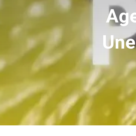
Age
Une