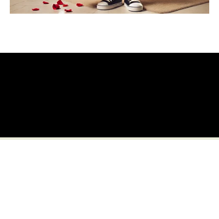
Offre CitroZest