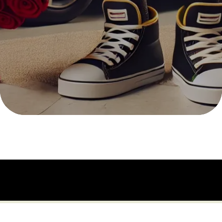
Offre CitroZest