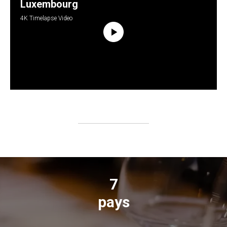
Luxembourg
4K Timelapse Video
7
pays