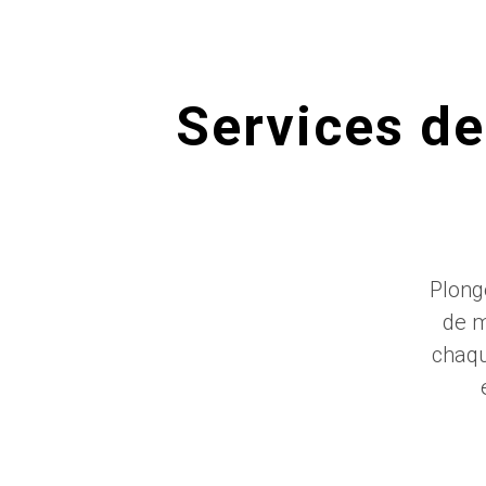
Services d
Plong
de m
chaqu