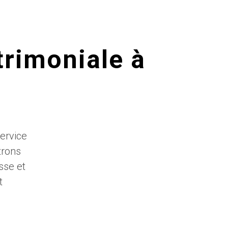
rimoniale à
ervice
trons
sse et
t