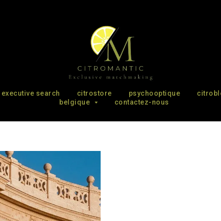
executive search
citrostore
psychooptique
citrob
belgique
contactez-nous